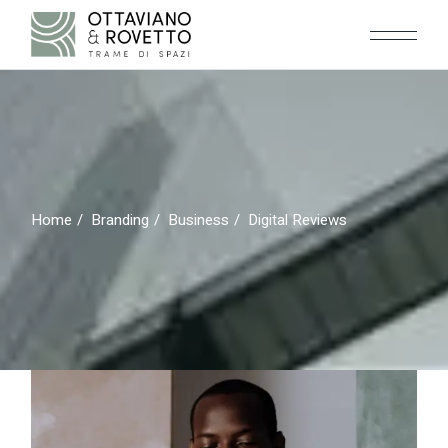
Skip
to
the
content
Home
Branding
Business
Digital Reviews