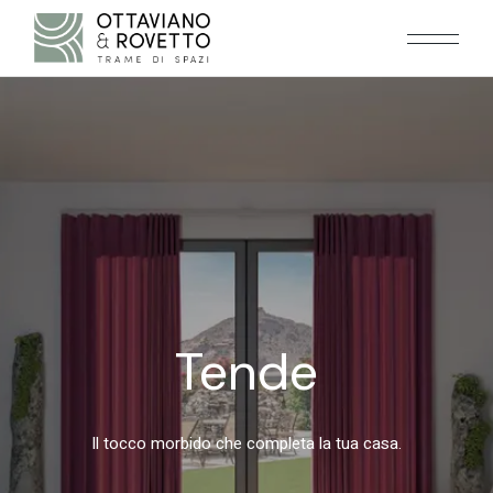
Skip
to
the
content
Tende
Il tocco morbido che completa la tua casa.